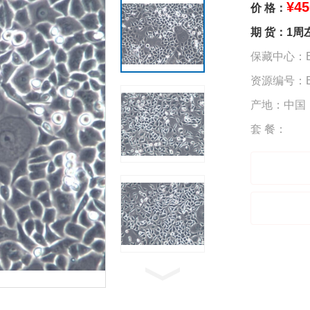
¥45
价 格：
期 货：1周
保藏中心：B
资源编号：BT
产地：中国
套 餐：