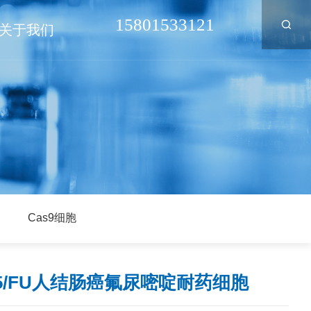
15801533121
关于我们
Cas9细胞
15/FU人结肠癌氟尿嘧啶耐药细胞