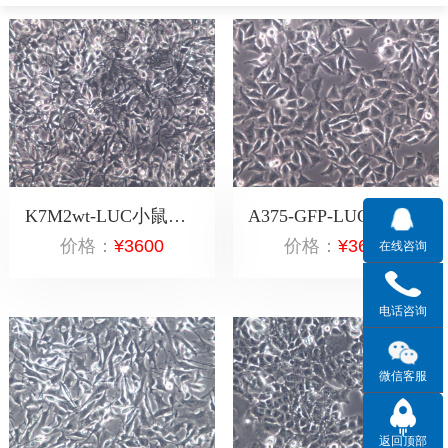
K7M2wt-LUC小鼠骨肉瘤成骨细胞-荧光素酶标记
A375-GFP-LUC人恶性黑色素瘤细胞-绿色+荧光素酶双标记
价格：
¥3600
价格：
¥3600
在线咨询
电话咨询
微信客服
返回顶部