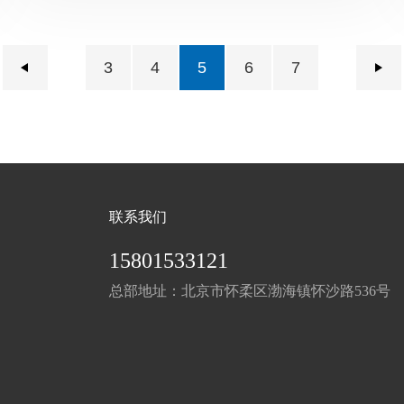
3
4
5
6
7
联系我们
15801533121
总部地址：北京市怀柔区渤海镇怀沙路536号